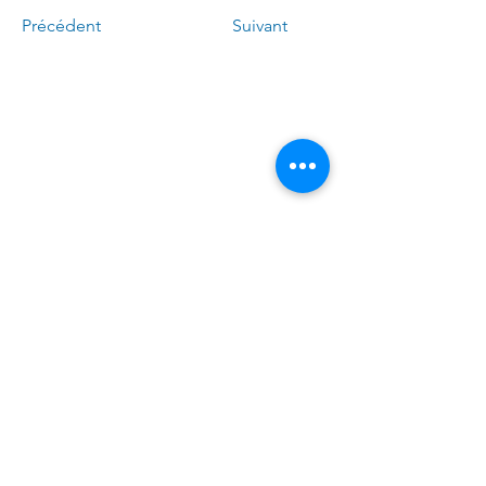
Précédent
Suivant
Call me:
(
4
50)
678-0611
Write to me:
Linda.Caron.LAPI
@assnat.qc
.ca
​Visit the office (by appointment
only):
6300, avenue Auteuil
suite 425 Brossard (Quebec) J4Z 3P2
© 2023 Linda Caron