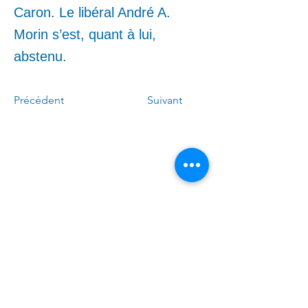
Caron. Le libéral André A.
Morin s’est, quant à lui,
abstenu.
Précédent
Suivant
Appelez-moi :
(
4
50)
678-0611
Écrivez-moi :
Linda.Caron.LAPI@assnat.
qc.ca
​Venez nous voir (sur rendez-