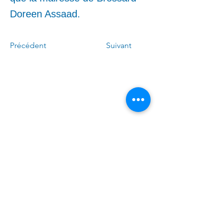
Doreen Assaad.
Précédent
Suivant
Appelez-moi :
(
4
50)
678-0611
Écrivez-moi :
Linda.Caron.LAPI@assnat.
qc.ca
​Venez nous voir (sur rendez-
vous) :
6300, avenue Auteuil