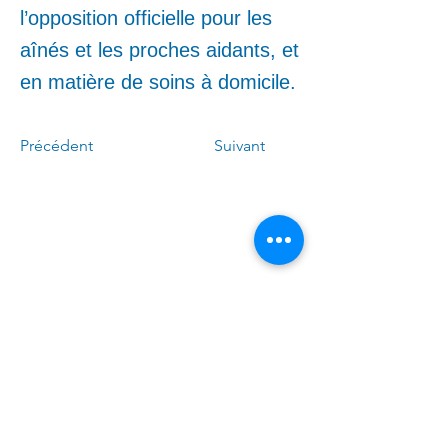
l’opposition officielle pour les
aînés et les proches aidants, et
en matière de soins à domicile.
Précédent
Suivant
Appelez-moi :
(
4
50)
678-0611
Écrivez-moi :
Linda.Caron.LAPI@assnat.
qc.ca
​Venez nous voir (sur rendez-