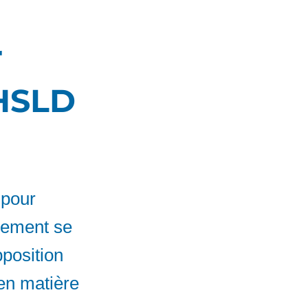
r
CHSLD
 pour
ssement se
pposition
 en matière