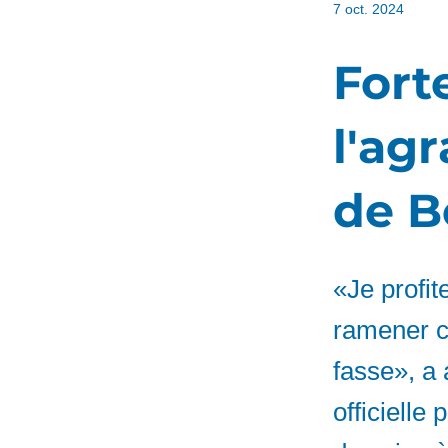
7 oct. 2024
Fort
l'ag
de B
«Je profit
ramener ce
fasse», a 
officielle