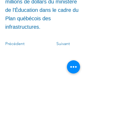
millions de dollars du ministère
de l'Éducation dans le cadre du
Plan québécois des
infrastructures.
Précédent
Suivant
Appelez-moi :
(
4
50)
678-0611
Écrivez-moi :
Linda.Caron.LAPI@assnat.
qc.ca