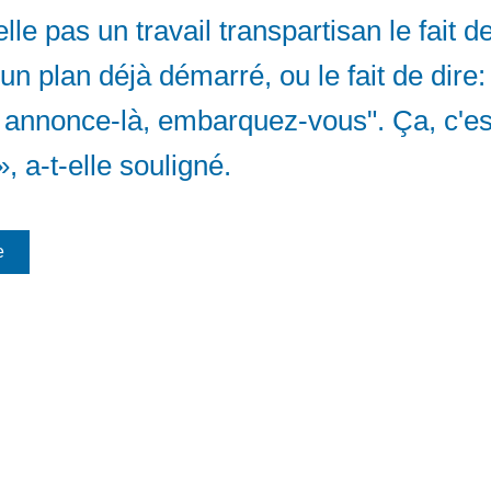
lle pas un travail transpartisan le fait 
un plan déjà démarré, ou le fait de dire:
e annonce-là, embarquez-vous". Ça, c'e
», a-t-elle souligné.
e
Venez nous voir (sur rendez-vous) :
© 2026 Linda Caron