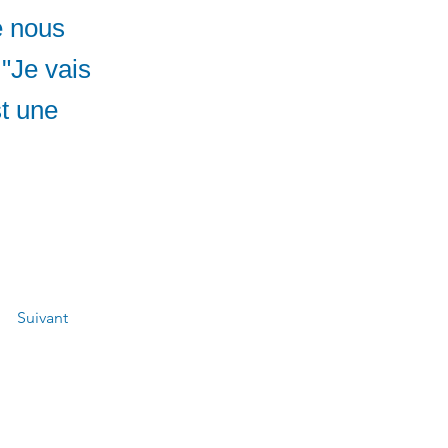
de nous
 "Je vais
st une
Suivant