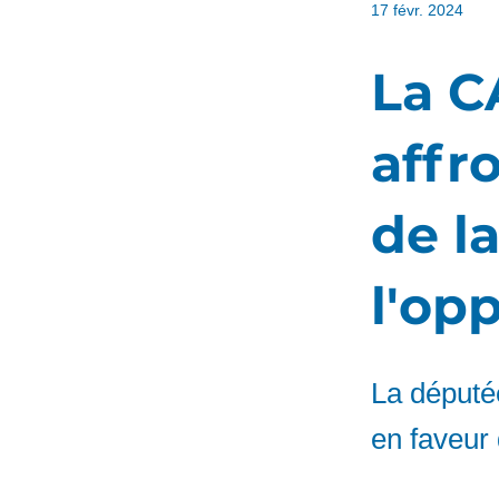
17 févr. 2024
La C
affro
de l
l'op
La député
en faveur 