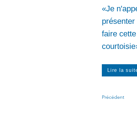
«Je n'appe
présenter 
faire cett
courtoisie
Lire la suit
Précédent
Appelez-moi :
(
4
50)
678-0611
​