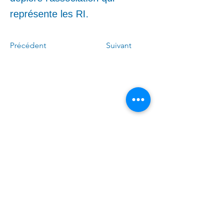
représente les RI.
Précédent
Suivant
Appelez-moi :
(
4
50)
678-0611
Écrivez-moi :
Linda.Caron.LAPI@assnat.
qc.ca
​Venez nous voir (sur rendez-
vous) :
6300, avenue Auteuil