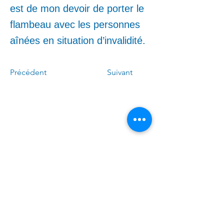
est de mon devoir de porter le
flambeau avec les personnes
aînées en situation d’invalidité.
Précédent
Suivant
Appelez-moi :
(
4
50)
678-0611
Écrivez-moi :
Linda.Caron.LAPI@assnat.
qc.ca
​Venez nous voir (sur rendez-