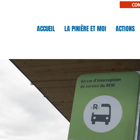
CO
N
ACCUEIL
LA PINIÈRE ET MOI
ACTIONS
IÈRE