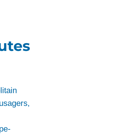
utes
itain
 usagers,
pe-