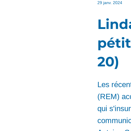
29 janv. 2024
Lind
péti
20)
Les récen
(REM) acc
qui s'ins
communicat