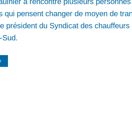
aulnier a rencontré plusieurs personnes
 qui pensent changer de moyen de tran
le président du Syndicat des chauffeurs
e-Sud.
e
Venez nous voir (sur rendez-vous) :
© 2026 Linda Caron
Site Internet créé par
300, avenue Auteuil