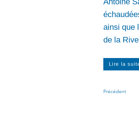
Antoine S
échaudées
ainsi que 
de la Riv
Lire la suit
Précédent
Appelez-moi :
(
4
50)
678-0611
​
Écrivez-moi :
6