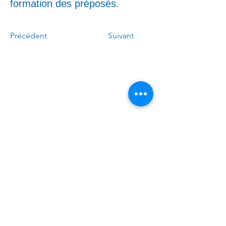
formation des préposés.
Précédent
Suivant
Appelez-moi :
(
4
50)
678-0611
Écrivez-moi :
Linda.Caron.LAPI@assnat.
qc.ca
​Venez nous voir (sur rendez-
vous) :
6300, avenue Auteuil
bureau 425 Brossard (Québec)
J4Z