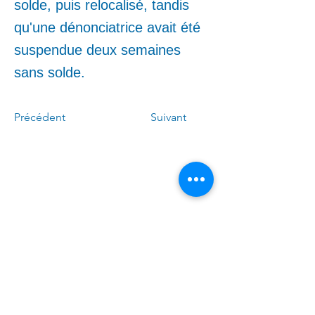
solde, puis relocalisé, tandis
qu'une dénonciatrice avait été
suspendue deux semaines
sans solde.
Précédent
Suivant
Appelez-moi :
(
4
50)
678-0611
Écrivez-moi :
Linda.Caron.LAPI@assnat.
qc.ca