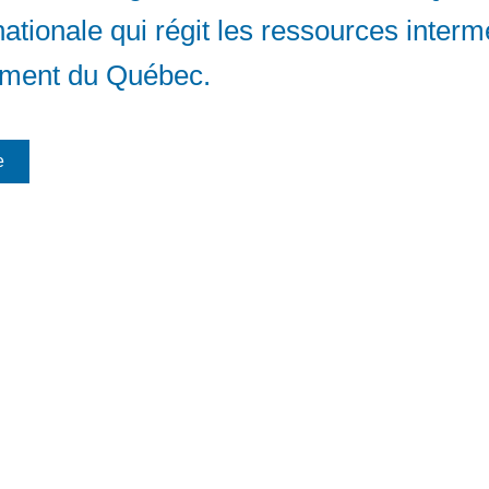
nationale qui régit les ressources interm
ement du Québec.
e
Venez nous voir (sur rendez-vous) :
© 2026 Linda Caron
Site Internet créé par
300, avenue Auteuil
Stratégie LG
ureau 425 Brossard (Québec)
J4Z 3P2