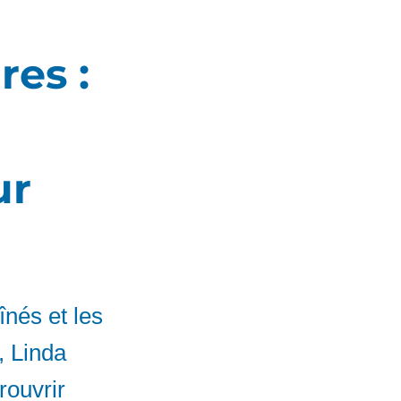
res :
ur
înés et les
, Linda
ouvrir