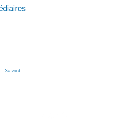
édiaires
Suivant
 l'agence