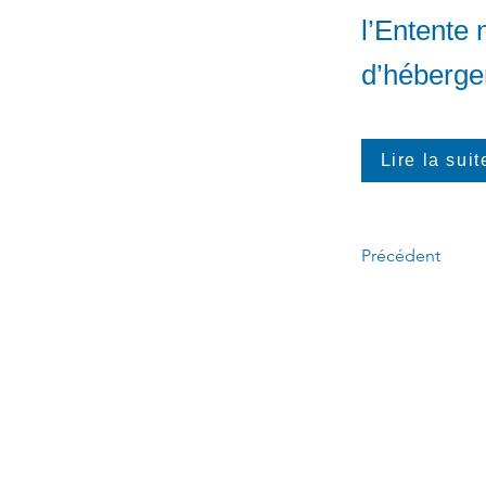
l’Entente 
d’héberg
Lire la suit
Précédent
Appelez-moi :
(
4
50)
678-0611
​
Écrivez-moi :
6
b
Linda.Caron.LAPI@assnat.
qc.ca