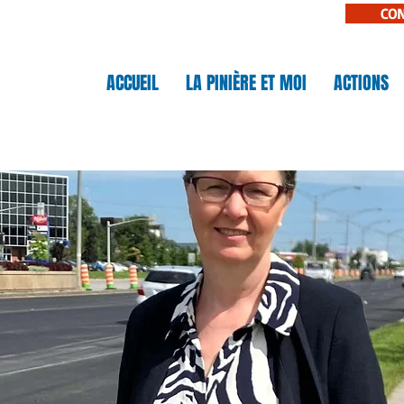
CO
N
ACCUEIL
LA PINIÈRE ET MOI
ACTIONS
IÈRE