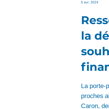
5 avr. 2024
Ress
la d
souh
fina
La porte-p
proches ai
Caron, de