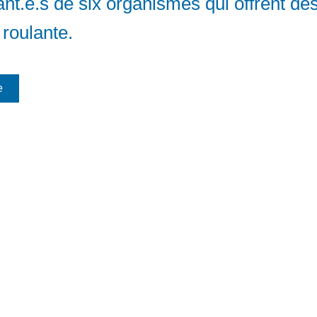
nt.e.s de six organismes qui offrent de
roulante.
e
Venez nous voir (sur rendez-vous) :
© 2026 Linda Caron
Site Internet créé par
300, avenue Auteuil
Stratégie LG
ureau 425 Brossard (Québec)
J4Z 3P2