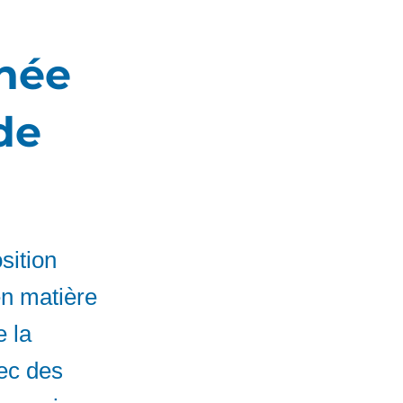
rnée
de
sition
en matière
e la
vec des