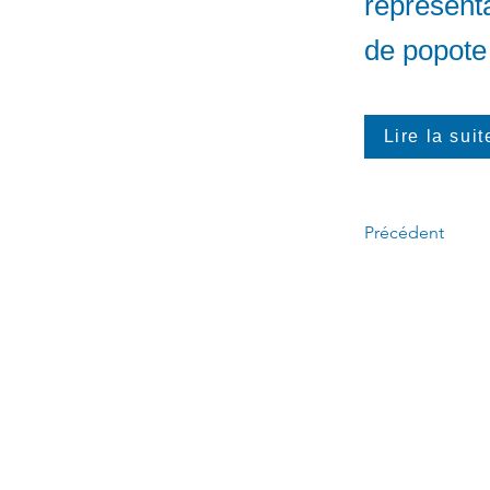
représenta
de popote 
Lire la suit
Précédent
Appelez-moi :
(
4
50)
678-0611
​
Écrivez-moi :
6
b
Linda.Caron.LAPI@assnat.
qc.ca