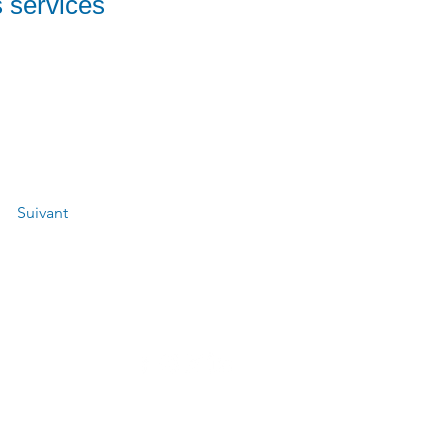
s services
Suivant
 l'agence