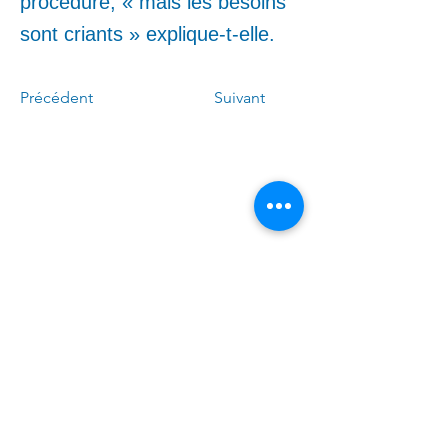
procédure, « mais les besoins
sont criants » explique-t-elle.
Précédent
Suivant
Call me:
(
4
50)
678-0611
Write to me:
Linda.Caron.LAPI
@assnat.qc
.ca
​Visit the office (by appointment
only):
6300, avenue Auteuil