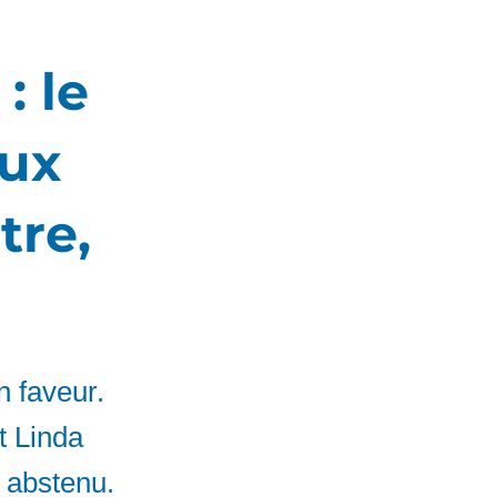
: le
eux
tre,
n faveur.
t Linda
, abstenu.