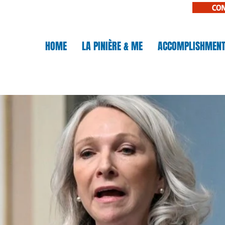
CO
N
HOME
LA PINIÈRE & ME
ACCOMPLISHMEN
IÈRE