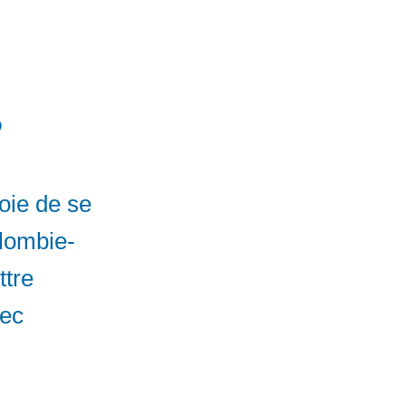
?
voie de se
olombie-
ttre
bec