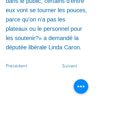
dans le public, certains d'entre
eux vont se tourner les pouces,
parce qu'on n'a pas les
plateaux ou le personnel pour
les soutenir?» a demandé la
députée libérale Linda Caron.
Précédent
Suivant
Call me:
(
4
50)
678-0611
Write to me: