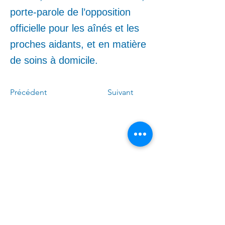
porte-parole de l’opposition
officielle pour les aînés et les
proches aidants, et en matière
de soins à domicile.
Précédent
Suivant
Call me:
(
4
50)
678-0611
Write to me:
Linda.Caron.LAPI
@assnat.qc
.ca