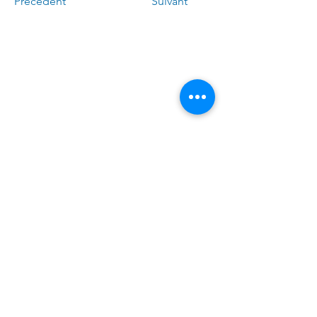
Précédent
Suivant
Call me:
(
4
50)
678-0611
Write to me:
Linda.Caron.LAPI
@assnat.qc
.ca
​Visit the office (by appointment
only):
6300, avenue Auteuil
suite 425 Brossard (Quebec) J4Z 3P2
© 2023 Linda Caron
Website created by l'agence