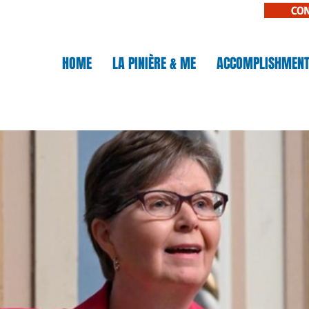
CO
N
HOME
LA PINIÈRE & ME
ACCOMPLISHMEN
IÈRE