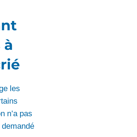
ant
 à
rié
ge les
rtains
on n’a pas
 a demandé