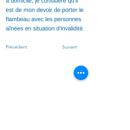
à domicile, je considère qu’il
est de mon devoir de porter le
flambeau avec les personnes
aînées en situation d’invalidité.
Précédent
Suivant
Call me:
(
4
50)
678-0611
Write to me:
Linda.Caron.LAPI
@assnat.qc
.ca