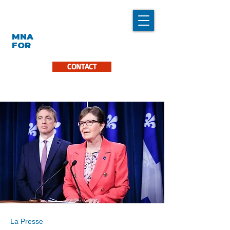
LINDA CARON
MNA
LA PINIÈRE
FOR
CONTACT
La Presse