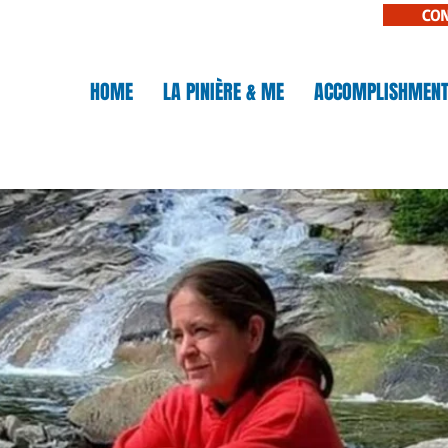
CO
N
HOME
LA PINIÈRE & ME
ACCOMPLISHMEN
IÈRE