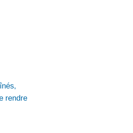
aînés,
se rendre