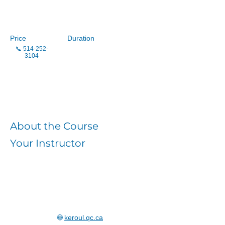
Kéroul
Price
Duration
📞
514-252-
3104
Enroll
About the Course
Your Instructor
🌐
keroul.qc.ca