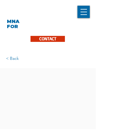
LINDA CARON
MNA
LA PINIÈRE
FOR
CONTACT
< Back