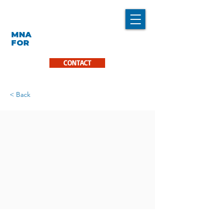
LINDA CARON
MNA
LA PINIÈRE
FOR
CONTACT
< Back