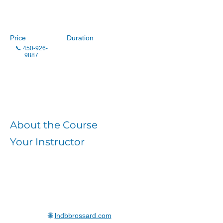
Loisirs LNDB
Price
Duration
📞
450-926-
9887
Enroll
About the Course
Your Instructor
🌐
lndbbrossard.com