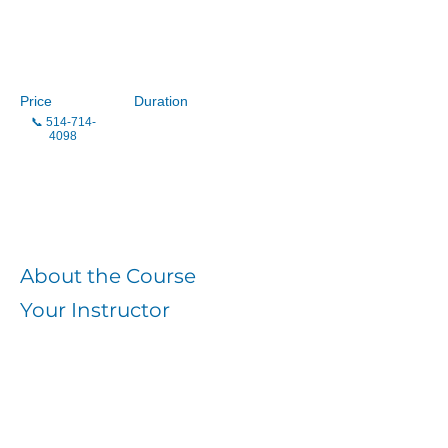
AQDR Rive-Sud
de Montréal
Price
Duration
📞
514-714-
4098
Enroll
About the Course
Your Instructor