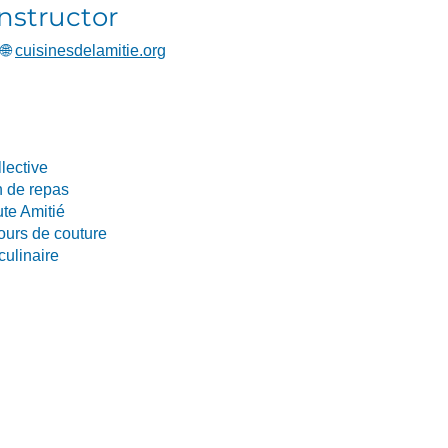
Instructor
🌐
cuisinesdelamitie.org
lective
n de repas
ute Amitié
cours de couture
culinaire
Venez nous voir (sur rendez-vous) :
© 2026 Linda Caron
Site Internet créé par
300, avenue Auteuil
Stratégie LG
ureau 425 Brossard (Québec)
J4Z 3P2