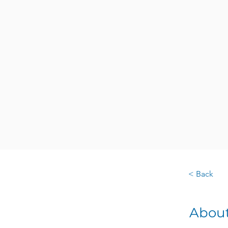
< Back
About