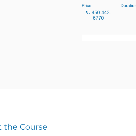
Price
Duratio
📞 450-443-
6770
Enroll
 the Course