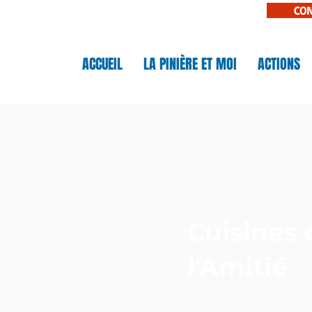
CO
N
ACCUEIL
LA PINIÈRE ET MOI
ACTIONS
IÈRE
Cuisines 
l'Amitié