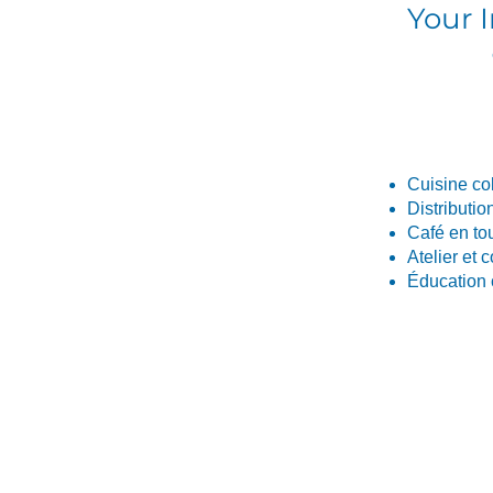
Your 
Cuisine col
Distributio
Café en to
Atelier et 
Éducation 
Appelez-moi :
(
4
50)
678-0611
​
Écrivez-moi :
6
b
Linda.Caron.LAPI@assnat.
qc.ca