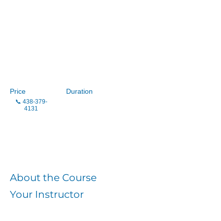
Soutien aux
proches aidants
en oncologie du
Québec
Price
Duration
📞
438-379-
4131
Enroll
About the Course
Your Instructor